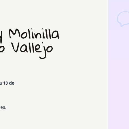
Molinilla
 Vallejo
ía
13 de
es.