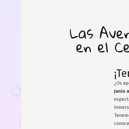
Las Aven
en el C
¡Te
¿Os ape
Junio a
espectá
inmersi
Tenemo
conocer