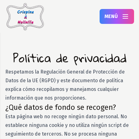
Saltar
Saltar
a
a
MENÚ
la
la
región
navegación
principal
de
Política de privacidad
la
página
Respetamos la Regulación General de Protección de
Datos de la UE (RGPD) y este documento de política
explica cómo recopilamos y manejamos cualquier
información que nos proporciones.
¿Qué datos de fondo se recogen?
Esta página web no recoge ningún dato personal. No
establece ninguna cookie y no utiliza ningún script de
seguimiento de terceros. No se procesa ninguna